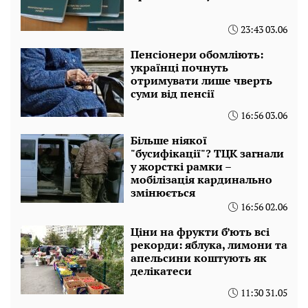
23:43 03.06
Пенсіонери обомліють:
українці почнуть
отримувати лише чверть
суми від пенсії
16:56 03.06
Більше ніякої
"бусифікації"? ТЦК загнали
у жорсткі рамки –
мобілізація кардинально
змінюється
16:56 02.06
Ціни на фрукти б’ють всі
рекорди: яблука, лимони та
апельсини коштують як
делікатеси
11:30 31.05