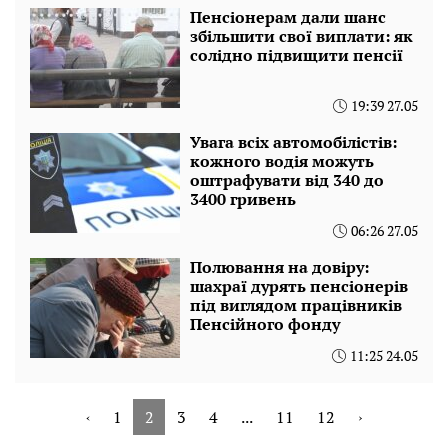
Пенсіонерам дали шанс
збільшити свої виплати: як
солідно підвищити пенсії
19:39 27.05
Увага всіх автомобілістів:
кожного водія можуть
оштрафувати від 340 до
3400 гривень
06:26 27.05
Полювання на довіру:
шахраї дурять пенсіонерів
під виглядом працівників
Пенсійного фонду
11:25 24.05
‹
1
2
3
4
...
11
12
›