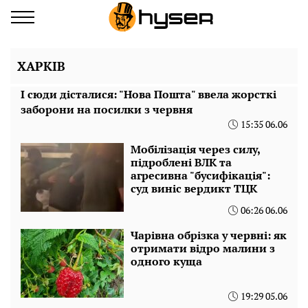
ХАРКІВ
І сюди дісталися: "Нова Пошта" ввела жорсткі
заборони на посилки з червня
15:35 06.06
Мобілізація через силу,
підроблені ВЛК та
агресивна "бусифікація":
суд виніс вердикт ТЦК
06:26 06.06
Чарівна обрізка у червні: як
отримати відро малини з
одного куща
19:29 05.06