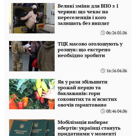
Великі зміни для ВПО з 1
червня: що чекає на
переселенців і кого
залишать без виплат
06:26 05.06
ТЦК масово оголошують у
розшук: що екстрено
необхідно зробити
16:56 04.06
Як у рази збільшити
урожай перцю та
баклажанів: гори
соковитих та м'ясистих
овочів гарантовано
08:46 04.06
Мобілізація набирає
обертів: українці стануть
придатними у моменті