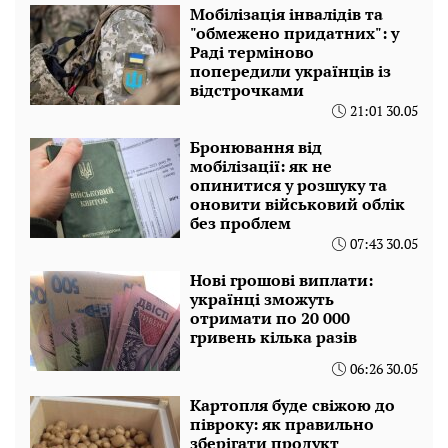
Мобілізація інвалідів та
"обмежено придатних": у
Раді терміново
попередили українців із
відстрочками
21:01 30.05
Бронювання від
мобілізації: як не
опинитися у розшуку та
оновити військовий облік
без проблем
07:43 30.05
Нові грошові виплати:
українці зможуть
отримати по 20 000
гривень кілька разів
06:26 30.05
Картопля буде свіжою до
півроку: як правильно
зберігати продукт