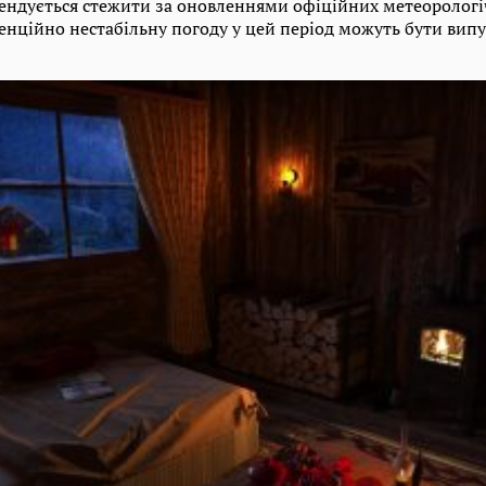
ндується стежити за оновленнями офіційних метеорологі
тенційно нестабільну погоду у цей період можуть бути вип