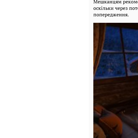
Мешканцям рекоме
оскільки через по
попередження.