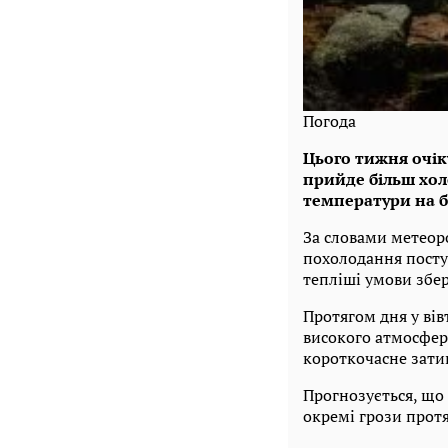
Погода
Цього тижня очіку
прийде більш хол
температури на б
За словами метеоро
похолодання посту
тепліші умови збе
Протягом дня у вівт
високого атмосферн
короткочасне зати
Прогнозується, що
окремі грози протя