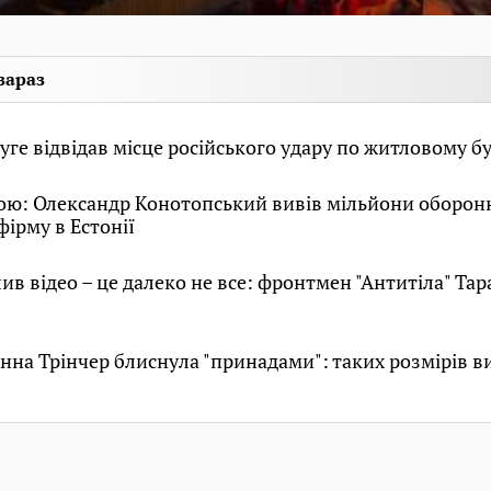
зараз
ге відвідав місце російського удару по житловому б
кою: Олександр Конотопський вивів мільйони оборо
фірму в Естонії
ив відео – це далеко не все: фронтмен "Антитіла" Тар
нна Трінчер блиснула "принадами": таких розмірів в