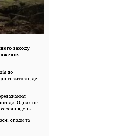
чного заходу
зниження
ція до
і території, де
 переважання
погоди. Однак це
середи вдень.
асні опади та