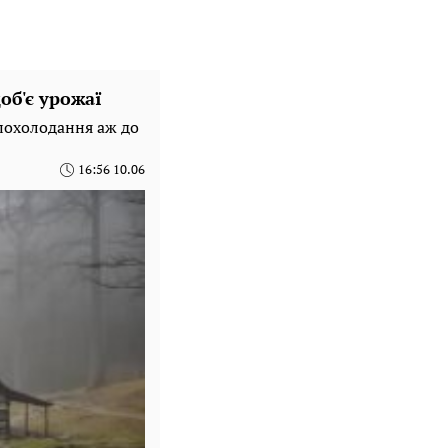
об'є урожаї
похолодання аж до
16:56 10.06