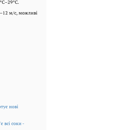
3°C–29°C.
5–12 м/с, можливі
тує нові
 всі соки -