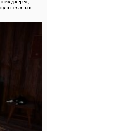
чних джерел,
ущені локальні