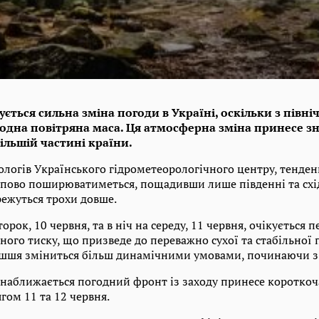
ється сильна зміна погоди в Україні, оскільки з півні
одна повітряна маса. Ця атмосферна зміна принесе 
ільшій частині країни.
логів Українського гідрометеорологічного центру, тенден
пово поширюватиметься, пощадивши лише південні та східн
режуться трохи довше.
орок, 10 червня, та в ніч на середу, 11 червня, очікується
ого тиску, що призведе до переважно сухої та стабільної 
шшя зміниться більш динамічними умовами, починаючи з 
 наближається погодний фронт із заходу принесе короткоч
гом 11 та 12 червня.