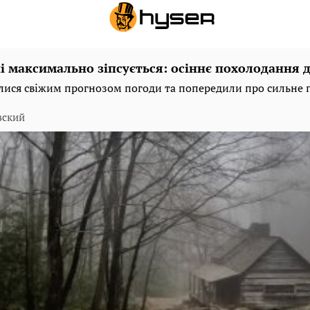
і максимально зіпсується: осіннє похолодання д
ися свіжим прогнозом погоди та попередили про сильне 
вский