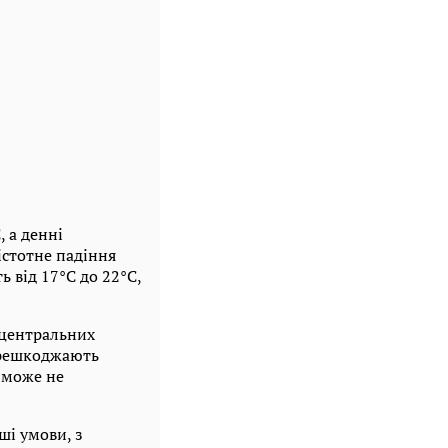
, а денні
 істотне падіння
ь від 17°C до 22°C,
х центральних
перешкоджають
 може не
ші умови, з