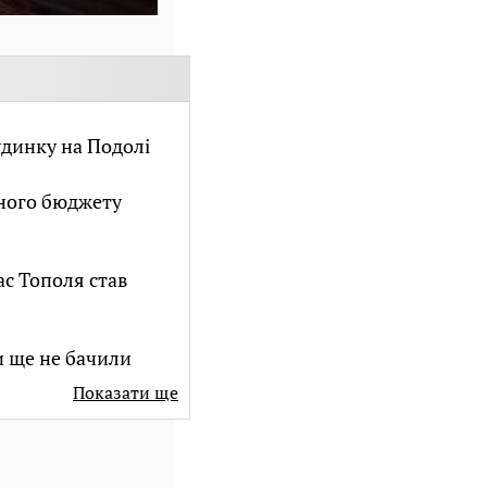
удинку на Подолі
нного бюджету
ас Тополя став
и ще не бачили
Показати ще