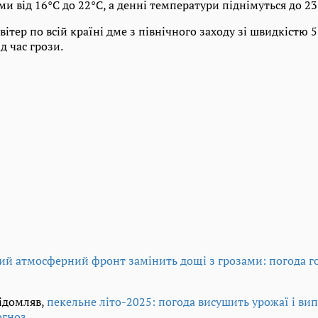
 від 16°C до 22°C, а денні температури піднімуться до 2
вітер по всій країні дме з північного заходу зі швидкістю 
д час грози.
ий атмосферний фронт замінить дощі з грозами: погода го
відомляв,
пекельне літо-2025: погода висушить урожаї і вип'є
огноз