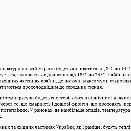
ператури по всій Україні будуть коливатися від 8°C до 14°C
ється, залишаться в діапазоні від 18°C ​​до 24°C. Найбільш
 західних частинах країни, де поточні максимуми становлят
шатиметься прохолоднішим до середини тижня.
ні температури будуть спостерігатися в північних і деяки
 через те, що хмарність і дощові фронти, що проходять, 
потеплінню. У районах, де найбільше опадів, температура
.
нних та східних частинах України, як і раніше, будуть теплі