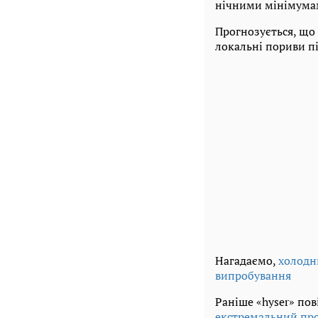
нічними мінімумами
Прогнозується, що 
локальні пориви пі
Нагадаємо,
холодн
випробування
Раніше «hyser» по
екстремальний пр