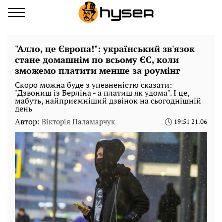
"Алло, це Європа!": український зв'язок
стане домашнім по всьому ЄС, коли
зможемо платити менше за роумінг
Скоро можна буде з упевненістю сказати:
"Дзвониш із Берліна - а платиш як удома". І це,
мабуть, найприємніший дзвінок на сьогоднішній
день
Автор:
Вікторія Паламарчук
19:51 21.06