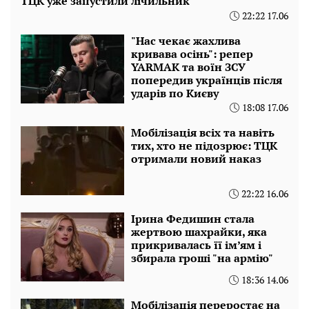
ТЦК уже запустили лічильник
22:22 17.06
"Нас чекає жахлива
кривава осінь": репер
YARMAK та воїн ЗСУ
попередив українців після
ударів по Києву
18:08 17.06
Мобілізація всіх та навіть
тих, хто не підозрює: ТЦК
отримали новий наказ
22:22 16.06
Ірина Федишин стала
жертвою шахрайки, яка
прикривалась її ім’ям і
збирала гроші "на армію"
18:36 14.06
Мобілізація переростає на