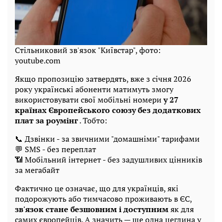
Стільниковий зв'язок "Київстар", фото:
youtube.com
Якщо пропозицію затвердять, вже з січня 2026
року українські абоненти матимуть змогу
використовувати свої мобільні номери
у 27
країнах Європейського союзу без додаткових
плат за роумінг
. Тобто:
📞 Дзвінки - за звичними "домашніми" тарифами
💬 SMS - без переплат
📶 Мобільний інтернет - без задушливих цінників
за мегабайт
Фактично це означає, що для українців, які
подорожують або тимчасово проживають в ЄС,
зв'язок стане безшовним і доступним
як для
самих європейців. А значить — ще одна цеглина у