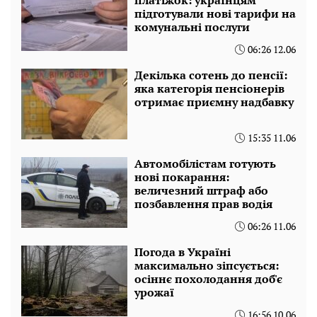
підготували нові тарифи на
комунальні послуги
06:26 12.06
Декілька сотень до пенсії:
яка категорія пенсіонерів
отримає приємну надбавку
15:35 11.06
Автомобілістам готують
нові покарання:
величезний штраф або
позбавлення прав водія
06:26 11.06
Погода в Україні
максимально зіпсується:
осіннє похолодання доб'є
урожаї
16:56 10.06