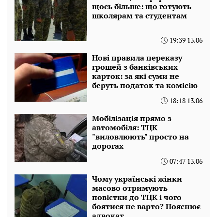
щось більше: що готують
школярам та студентам
19:39 13.06
Нові правила переказу
грошей з банківських
карток: за які суми не
беруть податок та комісію
18:18 13.06
Мобілізація прямо з
автомобіля: ТЦК
"виловлюють" просто на
дорогах
07:47 13.06
Чому українські жінки
масово отримують
повістки до ТЦК і чого
боятися не варто? Пояснює
адвокат