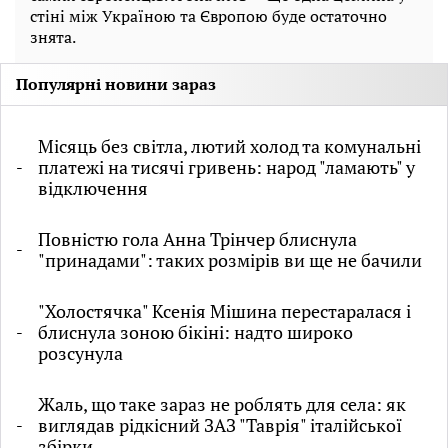
стіні між Україною та Європою буде остаточно
знята.
Популярні новини зараз
Місяць без світла, лютий холод та комунальні
платежі на тисячі гривень: народ "ламають" у
відключення
Повністю гола Анна Трінчер блиснула
"принадами": таких розмірів ви ще не бачили
"Холостячка" Ксенія Мішина перестаралася і
блиснула зоною бікіні: надто широко
розсунула
Жаль, що таке зараз не роблять для села: як
виглядав рідкісний ЗАЗ "Таврія" італійської
збірки