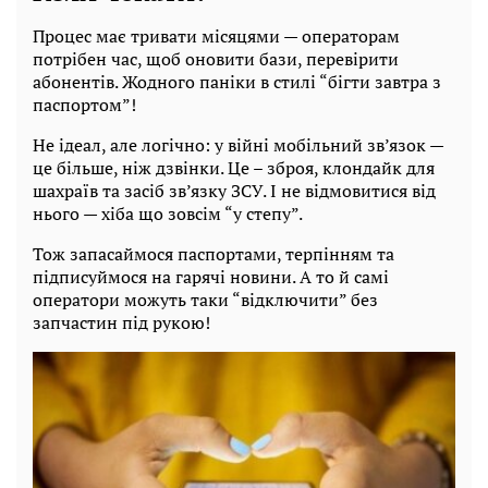
Процес має тривати місяцями — операторам
потрібен час, щоб оновити бази, перевірити
абонентів. Жодного паніки в стилі “бігти завтра з
паспортом”!
Не ідеал, але логічно: у війні мобільний зв’язок —
це більше, ніж дзвінки. Це – зброя, клондайк для
шахраїв та засіб зв’язку ЗСУ. І не відмовитися від
нього — хіба що зовсім “у степу”.
Тож запасаймося паспортами, терпінням та
підписуймося на гарячі новини. А то й самі
оператори можуть таки “відключити” без
запчастин під рукою!