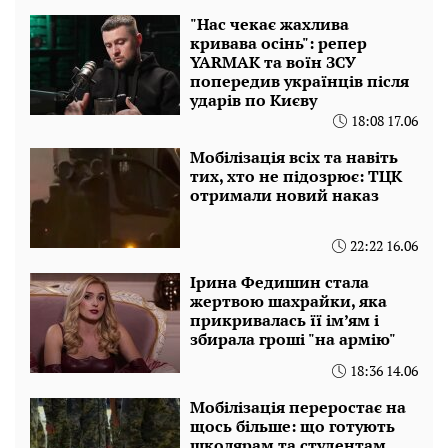
"Нас чекає жахлива
кривава осінь": репер
YARMAK та воїн ЗСУ
попередив українців після
ударів по Києву
18:08 17.06
Мобілізація всіх та навіть
тих, хто не підозрює: ТЦК
отримали новий наказ
22:22 16.06
Ірина Федишин стала
жертвою шахрайки, яка
прикривалась її ім’ям і
збирала гроші "на армію"
18:36 14.06
Мобілізація переростає на
щось більше: що готують
школярам та студентам