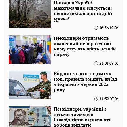
Погода в Україні
максимально зіпсується:
осіннє похолодання доб'є
урожаї
16:56 10.06
Пенсіонери отримають
авансовий перерахунок:
кому готують шість пенсій
одразу
21:01 09.06
Кордон за розкладом: як
нові правила змінять виїзд
з України з червня 2025
року
11:52 07.06
Пенсіонери, українці з
дітьми та люди з
інвалідністю отримають
хороші виплати