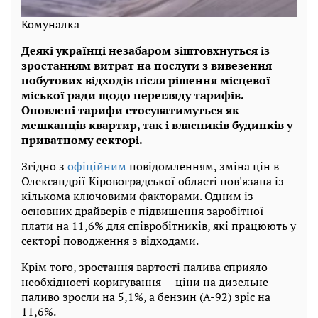
Комуналка
Деякі українці незабаром зіштовхнуться із
зростанням витрат на послуги з вивезення
побутових відходів після рішення місцевої
міської ради щодо перегляду тарифів.
Оновлені тарифи стосуватимуться як
мешканців квартир, так і власників будинків у
приватному секторі.
Згідно з
офіційним
повідомленням, зміна цін в
Олександрії Кіровоградської області пов'язана із
кількома ключовими факторами. Одним із
основних драйверів є підвищення заробітної
плати на 11,6% для співробітників, які працюють у
секторі поводження з відходами.
Крім того, зростання вартості палива сприяло
необхідності коригування — ціни на дизельне
паливо зросли на 5,1%, а бензин (А-92) зріс на
11,6%.