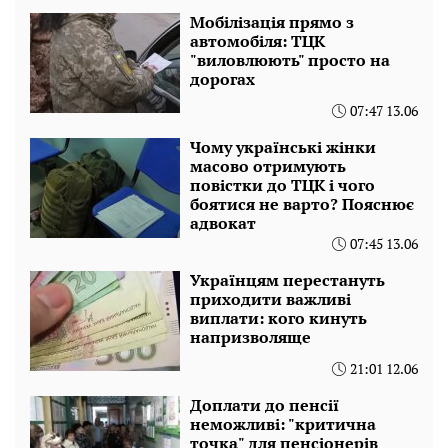
Мобілізація прямо з
автомобіля: ТЦК
"виловлюють" просто на
дорогах
07:47 13.06
Чому українські жінки
масово отримують
повістки до ТЦК і чого
боятися не варто? Пояснює
адвокат
07:45 13.06
Українцям перестануть
приходити важливі
виплати: кого кинуть
напризволяще
21:01 12.06
Доплати до пенсії
неможливі: "критична
точка" для пенсіонерів