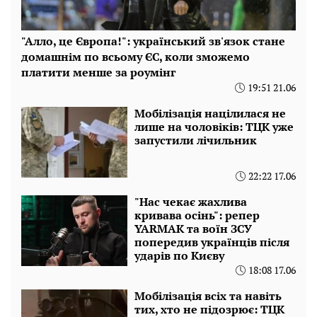
"Алло, це Європа!": український зв'язок стане
домашнім по всьому ЄС, коли зможемо
платити менше за роумінг
19:51 21.06
Мобілізація націлилася не
лише на чоловіків: ТЦК уже
запустили лічильник
22:22 17.06
"Нас чекає жахлива
кривава осінь": репер
YARMAK та воїн ЗСУ
попередив українців після
ударів по Києву
18:08 17.06
Мобілізація всіх та навіть
тих, хто не підозрює: ТЦК