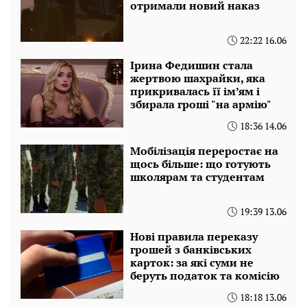
отримали новий наказ
22:22 16.06
Ірина Федишин стала
жертвою шахрайки, яка
прикривалась її ім’ям і
збирала гроші "на армію"
18:36 14.06
Мобілізація переростає на
щось більше: що готують
школярам та студентам
19:39 13.06
Нові правила переказу
грошей з банківських
карток: за які суми не
беруть податок та комісію
18:18 13.06