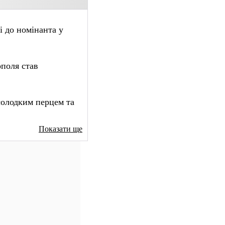
і до номінанта у
ополя став
 солодким перцем та
Показати ще