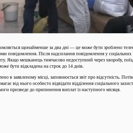
домляється щонайменше за два дні — це може бути зроблено теле
ми повідомлення. Після надсилання повідомлення у соціальних 
зиту. Якщо мешканець тимчасово недоступний через хворобу, поїз
оже бути відкладена на строк до 14 днів.
ено в заявленому місці, заповнюється звіт про відсутність. Поті
магає від нього особисто відвідати відділення соціального захист
моги призведе до припинення виплат із наступного місяця.