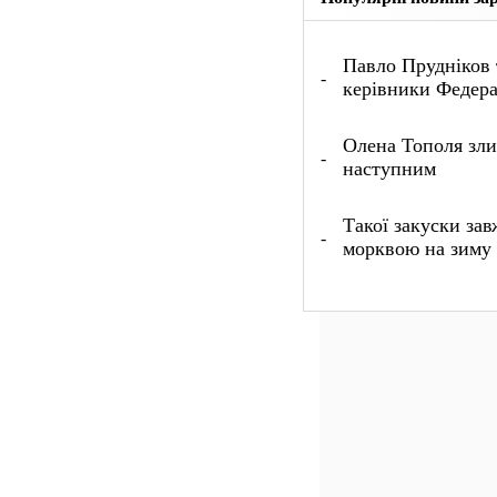
Павло Прудніков т
керівники Федера
Олена Тополя зли
наступним
Такої закуски зав
морквою на зиму