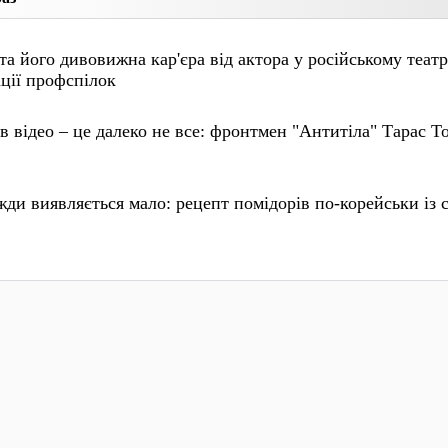
а його дивовижна кар'єра від актора у російському театр
ції профспілок
в відео – це далеко не все: фронтмен "Антитіла" Тарас Т
жди виявляється мало: рецепт помідорів по-корейськи із