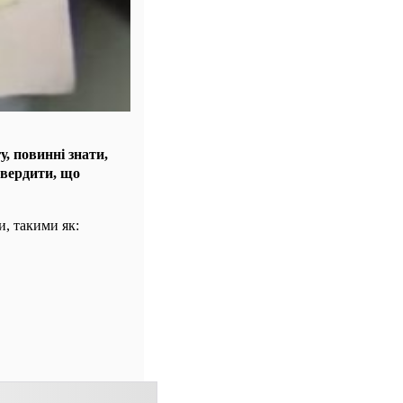
, повинні знати,
твердити, що
и, такими як: