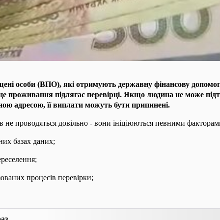
ені особи (ВПО), які отримують державну фінансову допомогу
сце проживання підлягає перевірці. Якщо людина не може під
ною адресою, її виплати можуть бути припинені.
в не проводяться довільно - вони ініціюються певними факторам
их базах даних;
реселення;
зованих процесів перевірки;
раз