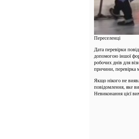
Переселенці
Дата перевірки пові
допомогою іншої фор
робочих днів для ві
причини, перевірка м
Якщо нікого не виявл
повідомлення, яке ви
Невиконання цієї ви