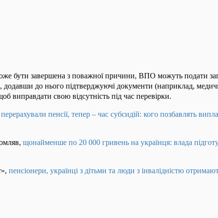
оже бути завершена з поважної причини, ВПО можуть подати за
, додавши до нього підтверджуючі документи (наприклад, медич
щоб виправдати свою відсутність під час перевірки.
 перерахували пенсії, тепер – час субсидій: кого позбавлять випл
домляв,
щонайменше по 20 000 гривень на українця: влада підготу
r»,
пенсіонери, українці з дітьми та люди з інвалідністю отримаю