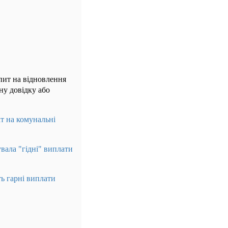
пит на відновлення
ну довідку або
ат на комунальні
вала "гідні" виплати
ть гарні виплати